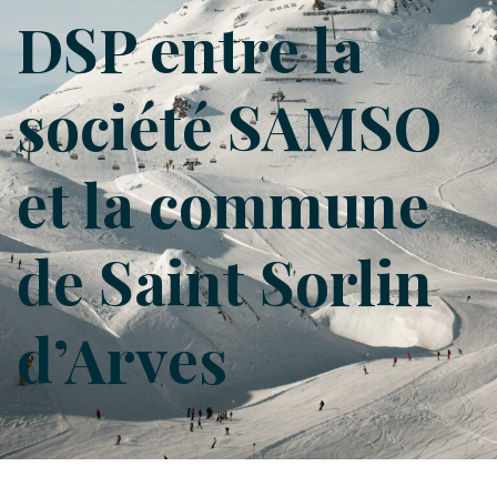
DSP entre la
société SAMSO
et la commune
de Saint Sorlin
d’Arves