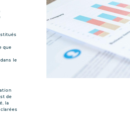
a
é
nstitués
e que
 dans le
sation
est de
, la
éclarées