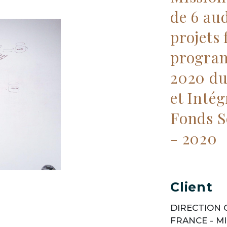
de 6 aud
projets 
progra
2020 du
et Inté
Fonds S
- 2020
Client
DIRECTION 
FRANCE - MI