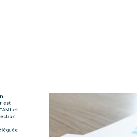
en
r est
FAMI et
rection
déléguée