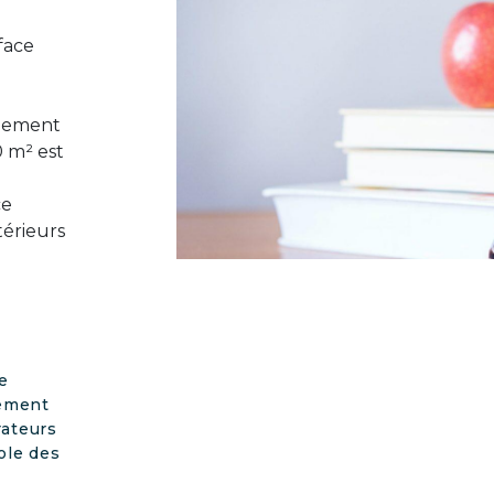
face
rgement
0 m² est
ce
térieurs
e
pement
rateurs
ole des