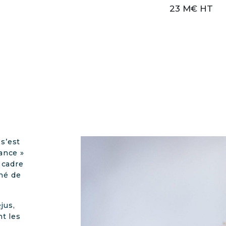
23 M€ HT
s’est
ance »
 cadre
hé de
jus,
nt les